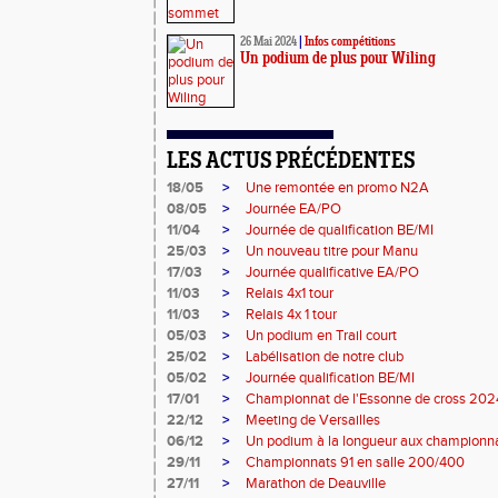
26 Mai 2024
|
Infos compétitions
Un podium de plus pour Wiling
LES ACTUS PRÉCÉDENTES
18/05
>
Une remontée en promo N2A
08/05
>
Journée EA/PO
11/04
>
Journée de qualification BE/MI
25/03
>
Un nouveau titre pour Manu
17/03
>
Journée qualificative EA/PO
11/03
>
Relais 4x1 tour
11/03
>
Relais 4x 1 tour
05/03
>
Un podium en Trail court
25/02
>
Labélisation de notre club
05/02
>
Journée qualification BE/MI
17/01
>
Championnat de l'Essonne de cross 202
22/12
>
Meeting de Versailles
06/12
>
Un podium à la longueur aux championn
29/11
>
Championnats 91 en salle 200/400
27/11
>
Marathon de Deauville