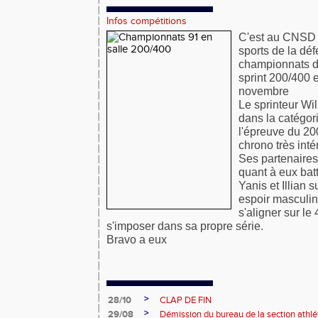
Infos compétitions
C'est au CNSD (
sports de la déf
championnats d
sprint 200/400 e
novembre
Le sprinteur Wil
dans la catégori
l'épreuve du 20
chrono très inté
Ses partenaires
quant à eux batt
Yanis et Illian s
espoir masculin 
s'aligner sur le
s'imposer dans sa propre série.
Bravo a eux
>
28/10
CLAP DE FIN
>
29/08
Démission du bureau de la section athl