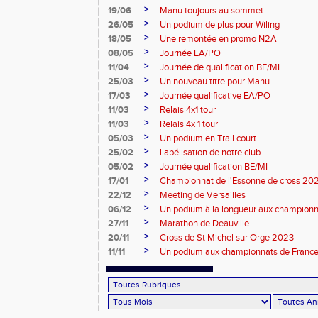
>
19/06
Manu toujours au sommet
>
26/05
Un podium de plus pour Wiling
>
18/05
Une remontée en promo N2A
>
08/05
Journée EA/PO
>
11/04
Journée de qualification BE/MI
>
25/03
Un nouveau titre pour Manu
>
17/03
Journée qualificative EA/PO
>
11/03
Relais 4x1 tour
>
11/03
Relais 4x 1 tour
>
05/03
Un podium en Trail court
>
25/02
Labélisation de notre club
>
05/02
Journée qualification BE/MI
>
17/01
Championnat de l'Essonne de cross 20
>
22/12
Meeting de Versailles
>
06/12
Un podium à la longueur aux champion
>
27/11
Marathon de Deauville
>
20/11
Cross de St Michel sur Orge 2023
>
11/11
Un podium aux championnats de France