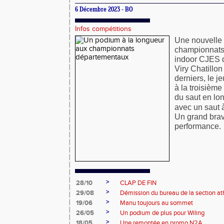
6 Décembre 2023 - BO
Infos compétitions
Une nouvelle f
championnats
indoor CJES q
Viry Chatillon
derniers, l
e je
à la troisième
du saut en lon
avec un saut 
Un grand bravo
performance. 
>
28/10
CLAP DE FIN
>
29/08
Démission du bureau de la section at
>
19/06
Manu toujours au sommet
>
26/05
Un podium de plus pour Wiling
>
18/05
Une remontée en promo N2A