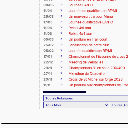
>
08/05
Journée EA/PO
>
11/04
Journée de qualification BE/MI
>
25/03
Un nouveau titre pour Manu
>
17/03
Journée qualificative EA/PO
>
11/03
Relais 4x1 tour
>
11/03
Relais 4x 1 tour
>
05/03
Un podium en Trail court
>
25/02
Labélisation de notre club
>
05/02
Journée qualification BE/MI
>
17/01
Championnat de l'Essonne de cross 
>
22/12
Meeting de Versailles
>
29/11
Championnats 91 en salle 200/400
>
27/11
Marathon de Deauville
>
20/11
Cross de St Michel sur Orge 2023
>
11/11
Un podium aux championnats de Fra