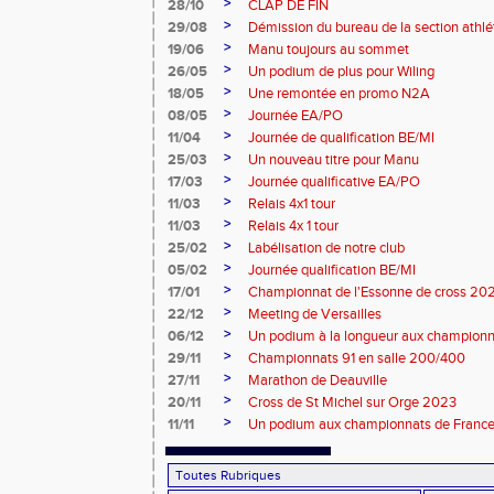
>
28/10
CLAP DE FIN
>
29/08
Démission du bureau de la section athl
>
19/06
Manu toujours au sommet
>
26/05
Un podium de plus pour Wiling
>
18/05
Une remontée en promo N2A
>
08/05
Journée EA/PO
>
11/04
Journée de qualification BE/MI
>
25/03
Un nouveau titre pour Manu
>
17/03
Journée qualificative EA/PO
>
11/03
Relais 4x1 tour
>
11/03
Relais 4x 1 tour
>
25/02
Labélisation de notre club
>
05/02
Journée qualification BE/MI
>
17/01
Championnat de l'Essonne de cross 20
>
22/12
Meeting de Versailles
>
06/12
Un podium à la longueur aux champion
>
29/11
Championnats 91 en salle 200/400
>
27/11
Marathon de Deauville
>
20/11
Cross de St Michel sur Orge 2023
>
11/11
Un podium aux championnats de France