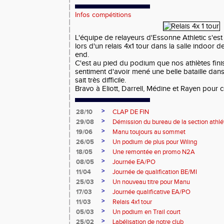
Infos compétitions
L'équipe de relayeurs d'Essonne Athletic s'es
lors d'un relais 4x1 tour dans la salle indoor 
end.
C'est au pied du podium que nos athlètes fini
sentiment d'avoir mené une belle bataille dan
sait très difficile.
Bravo à Eliott, Darrell, Médine et Rayen pour c
>
28/10
CLAP DE FIN
>
29/08
Démission du bureau de la section athl
>
19/06
Manu toujours au sommet
>
26/05
Un podium de plus pour Wiling
>
18/05
Une remontée en promo N2A
>
08/05
Journée EA/PO
>
11/04
Journée de qualification BE/MI
>
25/03
Un nouveau titre pour Manu
>
17/03
Journée qualificative EA/PO
>
11/03
Relais 4x1 tour
>
05/03
Un podium en Trail court
>
25/02
Labélisation de notre club