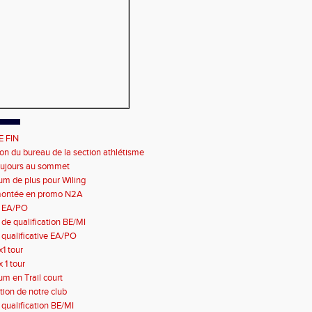
E FIN
n du bureau de la section athlétisme
ujours au sommet
um de plus pour Wiling
montée en promo N2A
e EA/PO
de qualification BE/MI
 qualificative EA/PO
x1 tour
x 1 tour
m en Trail court
tion de notre club
qualification BE/MI