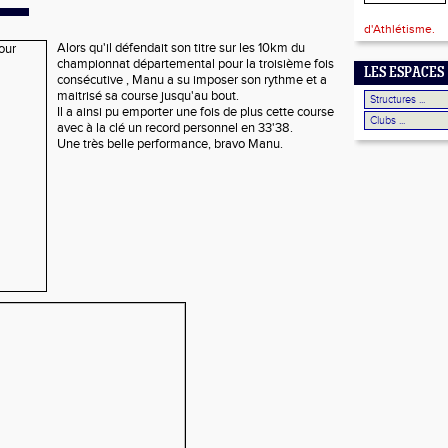
d'Athlétisme.
Alors qu'il défendait son titre sur les 10km du
championnat départemental pour la troisième fois
LES ESPACES
consécutive , Manu a su imposer son rythme et a
maitrisé sa course jusqu'au bout.
Il a ainsi pu emporter une fois de plus cette course
avec à la clé un record personnel en 33'38.
Une très belle performance, bravo Manu.