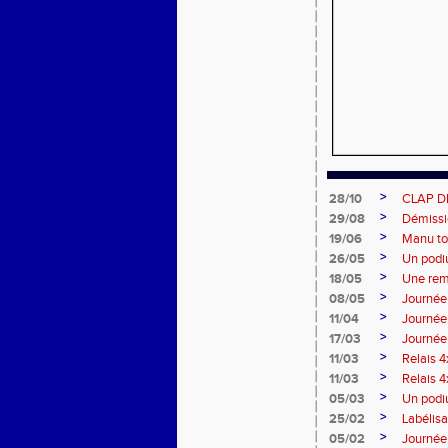
>
28/10
CLAP D
>
29/08
Démissio
>
19/06
Manu to
>
26/05
Un podi
>
18/05
Une re
>
08/05
Journé
>
11/04
Journée 
>
17/03
Journée
>
11/03
Relais 4
>
11/03
Relais 4
>
05/03
Un podiu
>
25/02
Labélisa
>
05/02
Journée 