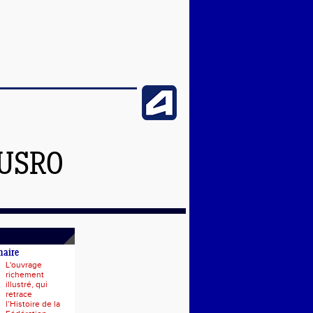
'USRO
naire
L'ouvrage
richement
illustré, qui
retrace
l’Histoire de la