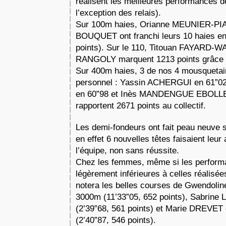
réalisent les meilleures performances de
l’exception des relais).
Sur 100m haies, Orianne MEUNIER-PI
BOUQUET ont franchi leurs 10 haies en
points). Sur le 110, Titouan FAYARD-W
RANGOLY marquent 1213 points grâce à
Sur 400m haies, 3 de nos 4 mousquetair
personnel : Yassin ACHERGUI en 61”
en 60”98 et Inès MANDENGUE EBOLLE e
rapportent 2671 points au collectif.
Les demi-fondeurs ont fait peau neuve 
en effet 6 nouvelles têtes faisaient leur
l’équipe, non sans réussite.
Chez les femmes, même si les perform
légèrement inférieures à celles réalisée
notera les belles courses de Gwendol
3000m (11’33”05, 652 points), Sabrin
(2’39”68, 561 points) et Marie DREVET
(2’40”87, 546 points).