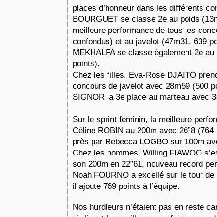
places d’honneur dans les différents c
BOURGUET se classe 2e au poids (13m8
meilleure performance de tous les con
confondus) et au javelot (47m31, 639 po
MEKHALFA se classe également 2e au 
points).
Chez les filles, Eva-Rose DJAITO prend
concours de javelot avec 28m59 (500 poi
SIGNOR la 3e place au marteau avec 3
Sur le sprint féminin, la meilleure perf
Céline ROBIN au 200m avec 26”8 (764 po
près par Rebecca LOGBO sur 100m ave
Chez les hommes, Willing FIAWOO s’est 
son 200m en 22”61, nouveau record pers
Noah FOURNO a excellé sur le tour de p
il ajoute 769 points à l’équipe.
Nos hurdleurs n’étaient pas en reste ca