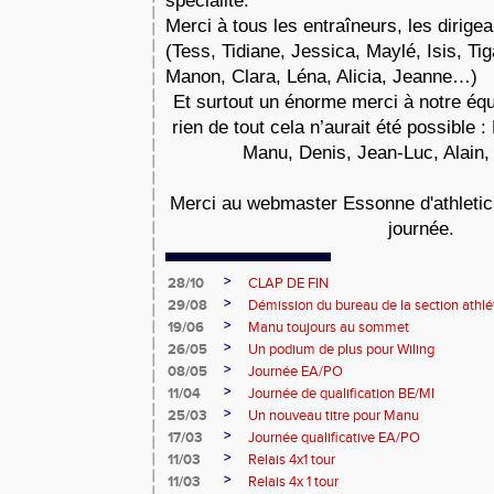
spécialité.
Merci à tous les entraîneurs, les dirige
(Tess, Tidiane, Jessica, Maylé, Isis, Ti
Manon, Clara, Léna, Alicia, Jeanne…)
Et surtout un énorme merci à notre équ
rien de tout cela n’aurait été possible :
Manu, Denis, Jean-Luc, Alain
Merci au webmaster Essonne d'athletic
journée.
>
28/10
CLAP DE FIN
>
29/08
Démission du bureau de la section athl
>
19/06
Manu toujours au sommet
>
26/05
Un podium de plus pour Wiling
>
08/05
Journée EA/PO
>
11/04
Journée de qualification BE/MI
>
25/03
Un nouveau titre pour Manu
>
17/03
Journée qualificative EA/PO
>
11/03
Relais 4x1 tour
>
11/03
Relais 4x 1 tour