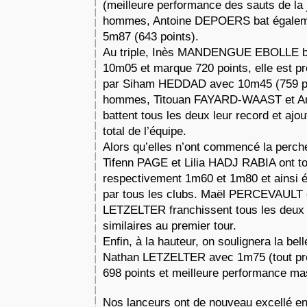
(meilleure performance des sauts de la 
hommes, Antoine DEPOERS bat égaleme
5m87 (643 points).
Au triple, Inès MANDENGUE EBOLLE ba
10m05 et marque 720 points, elle est 
par Siham HEDDAD avec 10m45 (759 po
hommes, Titouan FAYARD-WAAST et 
battent tous les deux leur record et ajo
total de l’équipe.
Alors qu’elles n’ont commencé la perc
Tifenn PAGE et Lilia HADJ RABIA ont to
respectivement 1m60 et 1m80 et ainsi év
par tous les clubs. Maël PERCEVAULT 
LETZELTER franchissent tous les deux
similaires au premier tour.
Enfin, à la hauteur, on soulignera la be
Nathan LETZELTER avec 1m75 (tout pro
698 points et meilleure performance ma
Nos lanceurs ont de nouveau excellé en