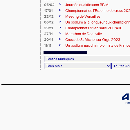
>
05/02
Journée qualification BE/MI
>
17/01
Championnat de l'Essonne de cross 20
>
22/12
Meeting de Versailles
>
06/12
Un podium à la longueur aux champion
>
29/11
Championnats 91 en salle 200/400
>
27/11
Marathon de Deauville
>
20/11
Cross de St Michel sur Orge 2023
>
11/11
Un podium aux championnats de France