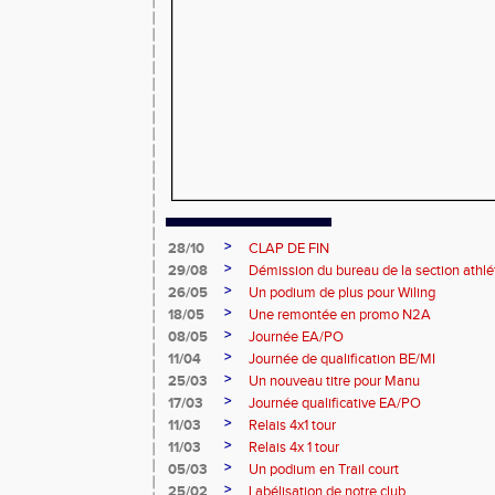
>
28/10
CLAP DE FIN
>
29/08
Démission du bureau de la section athl
>
26/05
Un podium de plus pour Wiling
>
18/05
Une remontée en promo N2A
>
08/05
Journée EA/PO
>
11/04
Journée de qualification BE/MI
>
25/03
Un nouveau titre pour Manu
>
17/03
Journée qualificative EA/PO
>
11/03
Relais 4x1 tour
>
11/03
Relais 4x 1 tour
>
05/03
Un podium en Trail court
>
25/02
Labélisation de notre club