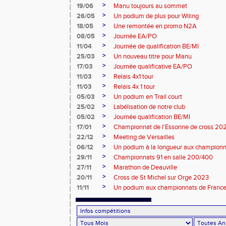
>
19/06
Manu toujours au sommet
>
26/05
Un podium de plus pour Wiling
>
18/05
Une remontée en promo N2A
>
08/05
Journée EA/PO
>
11/04
Journée de qualification BE/MI
>
25/03
Un nouveau titre pour Manu
>
17/03
Journée qualificative EA/PO
>
11/03
Relais 4x1 tour
>
11/03
Relais 4x 1 tour
>
05/03
Un podium en Trail court
>
25/02
Labélisation de notre club
>
05/02
Journée qualification BE/MI
>
17/01
Championnat de l'Essonne de cross 20
>
22/12
Meeting de Versailles
>
06/12
Un podium à la longueur aux champion
>
29/11
Championnats 91 en salle 200/400
>
27/11
Marathon de Deauville
>
20/11
Cross de St Michel sur Orge 2023
>
11/11
Un podium aux championnats de France